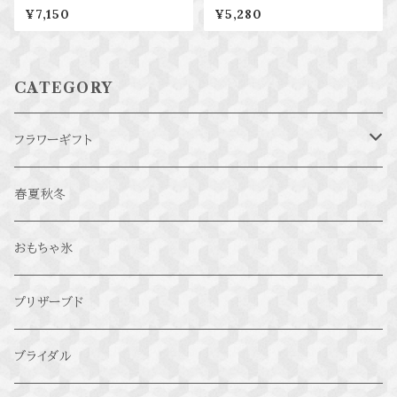
¥7,150
¥5,280
CATEGORY
フラワーギフト
氷華SS
春夏秋冬
カーネーション氷華
おもちゃ氷
氷華～禄～
プリザーブド
ブライダル