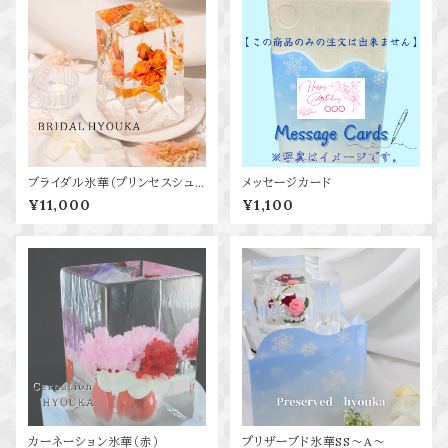
ブライダル氷華（プリンセスシュ
メッセージカード
ーズ） イエロー
¥11,000
¥1,100
カーネーション氷華（赤）
プリザーブド氷華SS～A～